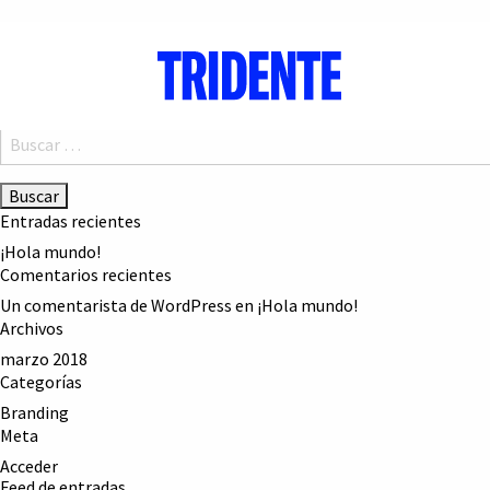
LAD AWARD
Navegación
MITICA
de
PAL NORTE 2026
entradas
Buscar:
Entradas recientes
¡Hola mundo!
Comentarios recientes
Un comentarista de WordPress
en
¡Hola mundo!
Archivos
marzo 2018
Categorías
Branding
Meta
Acceder
Feed de entradas