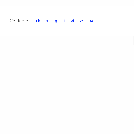
Contacto
Fb
X
Ig
Li
Vi
Yt
Be