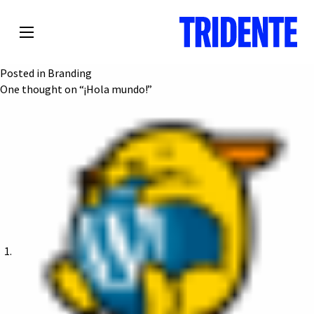
¡Hola mundo!
Posted on
13 marzo, 2018
by
Brand Firm.
Bienvenido a WordPress. Esta es tu primera entrada. Edítala o
bórrala, ¡y comienza a publicar!.
Posted in
Branding
One thought on “
¡Hola mundo!
”