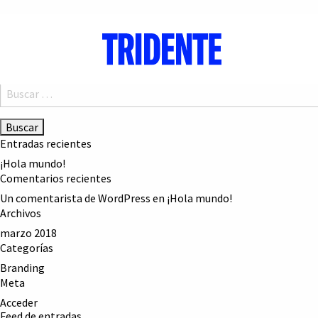
HEALTHYCORDE
Navegación
LV BOOK
de
MITICA
entradas
Buscar:
Entradas recientes
¡Hola mundo!
Comentarios recientes
Un comentarista de WordPress
en
¡Hola mundo!
Archivos
marzo 2018
Categorías
Branding
Meta
Acceder
Feed de entradas