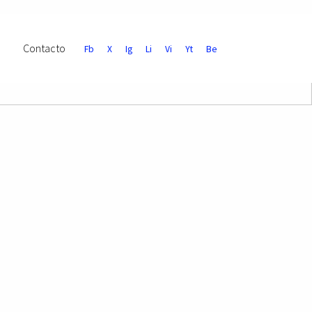
Contacto
Fb
X
Ig
Li
Vi
Yt
Be